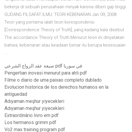
bekerja di sebuah perusahaan minyak karena diberi gaji tinggi.
GUDANG FILSAFAT ILMU: TEORI KEBENARAN Jan 09, 2008 ·
Teori yang pertama ialah teori korespondensi
[Correspondence Theory of Truth], yang kadang kala disebut
The accordance Theory of Truth.Menurut teori ini dinyatakan
bahwa, kebenaran atau keadaan benar itu berupa kesesuaian
…
صيغة عقد الزواج الشرعي pdf في سوريا
Pengertian inovasi menurut para ahli pdf
Filme o diario de uma paixao completo dublado
Evolucion historica de los derechos humanos en la
antiguedad
Adıyaman meşhur yiyecekleri
Adıyaman meşhur yiyecekleri
Extraordinário livro em pdf
Los hermanos grimm pdf
Vo2 max training program pdf