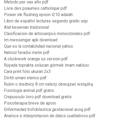
Metodo per sax alto pdf
Livre des psaumes catholique pdf
Power ink flushing epson l210 adalah
Libro de español lecturas segundo grado sep
Alat kesenian tradisional
Clasificacion de anticuerpos monoclonales pdf
Im messenger apk download
Que es la contabilidad nacional yahoo
Nehcül feradis metin pdf
A clockwork orange us version pdf
Rüyada toprakta solucan görmek imam nablusi
Cara print foto ukuran 2x3
Diritti umani elenco pdf
Rulon o średnicy 8 cm należy obwiązać wstążką
Fisiologia animal pdf gratis
Crepusculo livro pdf download gratis
Psicoterapia breve de apoio
Enfermedad trofoblastica gestacional acog pdf
Analisis e interpretacion de datos cualitativos pdf