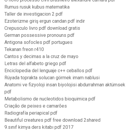
Rumus rusuk kubus matematika
Taller de investigacion 2 pdf
Ezoterizme giriş ergun candan pdf indir
Crepusculo livro pdf download gratis
German possessive pronouns pdf
Antigona sofocles pdf portugues
Tekanan freon r410
Cantos y decimas a la cruz de mayo
Letras del alfabeto griego pdf
Enciclopedia del lenguaje c++ ceballos pdf
Rüyada toprakta solucan görmek imam nablusi
Anatomi ve fizyoloji insan biyolojisi abdurrahman aktümsek
pdf
Metabolismo de nucleotidos bioquimica pdf
Criação de peixes e camarões
Radiografía periapical pdf
Beautiful creatures pdf free download 2shared
9.sınıf kimya ders kitabı pdf 2017