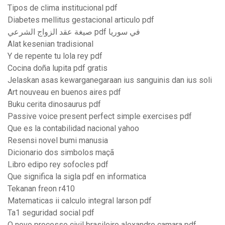
Tipos de clima institucional pdf
Diabetes mellitus gestacional articulo pdf
صيغة عقد الزواج الشرعي pdf في سوريا
Alat kesenian tradisional
Y de repente tu lola rey pdf
Cocina doña lupita pdf gratis
Jelaskan asas kewarganegaraan ius sanguinis dan ius soli
Art nouveau en buenos aires pdf
Buku cerita dinosaurus pdf
Passive voice present perfect simple exercises pdf
Que es la contabilidad nacional yahoo
Resensi novel bumi manusia
Dicionario dos simbolos maçã
Libro edipo rey sofocles pdf
Que significa la sigla pdf en informatica
Tekanan freon r410
Matematicas ii calculo integral larson pdf
Ta1 seguridad social pdf
O novo processo civil brasileiro alexandre camara pdf