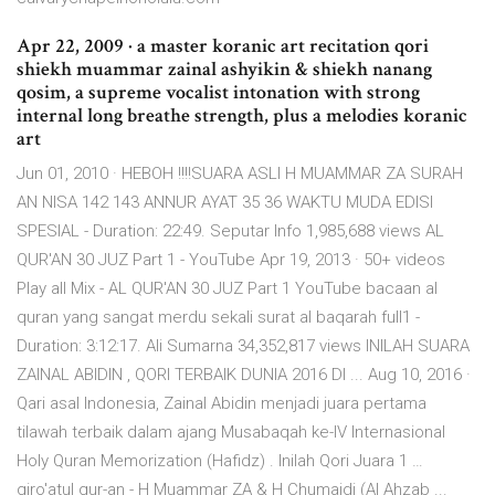
Apr 22, 2009 · a master koranic art recitation qori
shiekh muammar zainal ashyikin & shiekh nanang
qosim, a supreme vocalist intonation with strong
internal long breathe strength, plus a melodies koranic
art
Jun 01, 2010 · HEBOH !!!!SUARA ASLI H MUAMMAR ZA SURAH
AN NISA 142 143 ANNUR AYAT 35 36 WAKTU MUDA EDISI
SPESIAL - Duration: 22:49. Seputar Info 1,985,688 views AL
QUR'AN 30 JUZ Part 1 - YouTube Apr 19, 2013 · 50+ videos
Play all Mix - AL QUR'AN 30 JUZ Part 1 YouTube bacaan al
quran yang sangat merdu sekali surat al baqarah full1 -
Duration: 3:12:17. Ali Sumarna 34,352,817 views INILAH SUARA
ZAINAL ABIDIN , QORI TERBAIK DUNIA 2016 DI ... Aug 10, 2016 ·
Qari asal Indonesia, Zainal Abidin menjadi juara pertama
tilawah terbaik dalam ajang Musabaqah ke-IV Internasional
Holy Quran Memorization (Hafidz) . Inilah Qori Juara 1 …
qiro'atul qur-an - H Muammar ZA & H Chumaidi (Al Ahzab ...