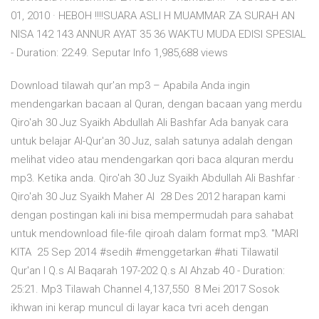
01, 2010 · HEBOH !!!!SUARA ASLI H MUAMMAR ZA SURAH AN
NISA 142 143 ANNUR AYAT 35 36 WAKTU MUDA EDISI SPESIAL
- Duration: 22:49. Seputar Info 1,985,688 views
Download tilawah qur'an mp3 – Apabila Anda ingin
mendengarkan bacaan al Quran, dengan bacaan yang merdu
Qiro'ah 30 Juz Syaikh Abdullah Ali Bashfar Ada banyak cara
untuk belajar Al-Qur'an 30 Juz, salah satunya adalah dengan
melihat video atau mendengarkan qori baca alquran merdu
mp3. Ketika anda. Qiro'ah 30 Juz Syaikh Abdullah Ali Bashfar ·
Qiro'ah 30 Juz Syaikh Maher Al 28 Des 2012 harapan kami
dengan postingan kali ini bisa mempermudah para sahabat
untuk mendownload file-file qiroah dalam format mp3. "MARI
KITA 25 Sep 2014 #sedih #menggetarkan #hati Tilawatil
Qur'an I Q.s Al Baqarah 197-202 Q.s Al Ahzab 40 - Duration:
25:21. Mp3 Tilawah Channel 4,137,550 8 Mei 2017 Sosok
ikhwan ini kerap muncul di layar kaca tvri aceh dengan