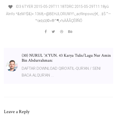
ID3 6TYER 2015-05-29T11:18TDRC 2015-05-29T11:18ÿû
ÄInfo ²&±M !$&)+.1368;=@BEHJLORUWY\_acfilnpsvxz}€‚…‡Š ’”—
™œž¡¤¦©«®°³¶¸»½ÀÃÅÇÊÍÏÑÔ
(30) NURUL 'A'YUN. 43 Karya Tulis/Lagu Nur Amin
Bin Abdurrahman:
DAFTAR DOWNLOAD QIRO'ATIL-QUR'AN / SENI
BACA ALQUR'AN ...
Leave a Reply