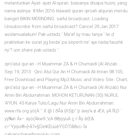
melantunkan Ayat- ayat Al-quran. biasanya disapa husni, yang
nama aslinya 8 Mei 2016 tilawatil quran qiroah alquran merdu
banget BIKIN MERINDING. saiful broadcast. Loading
Unsubscribe from saiful broadcast? Cancel 29 Jan 2017
asslamualaikum' Pak ustadz ' Ma'af sy mau tanya ' lw d
praktekan ke surat yg beda' pa seperti ne' aja nada/taushk
ny'? izin share pak ustadz '.
qiro'atul qur-an - H Muammar ZA & H Chumaidi (Al Ahzab ...
Sep 19, 2013 · Qiro Atul Qur An H Chumaidi Ali Imran 98 105,
Free Download and Playing Mp3 Music and Video Site. Chart;
qiro'atul qur-an - H Muammar ZA & H Chumaidi (Al Ahzab) Nur
Amin Bin Abdurrahman: MOHON KETURUNAN (30) NURUL
'A'YUN. 43 Karya Tulis/Lagu Nur Amin Bin Abdurrahman:
www.rfa.org ÿò(À ˜ X @ | ðÅà {ñ3)þ" þ áwÿ¼ ø ÆX; ÿÄ Ñ,D `
ÿÿ‰h Áx– áÿò(Àkw9 ‚V,A 88ÿÿÿùÄ ç r`Ãý·âŒ&
c•˜Ÿÿïÿú®«]•å7×§Ûe¥ŒúúèŸSÕTÌå8vc‹ Îá
calvarychapelhonolulu.com