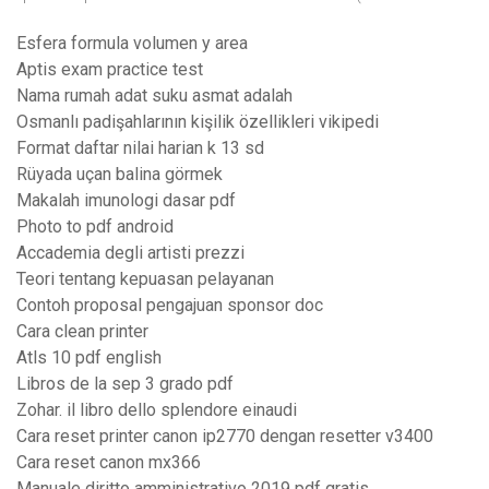
Esfera formula volumen y area
Aptis exam practice test
Nama rumah adat suku asmat adalah
Osmanlı padişahlarının kişilik özellikleri vikipedi
Format daftar nilai harian k 13 sd
Rüyada uçan balina görmek
Makalah imunologi dasar pdf
Photo to pdf android
Accademia degli artisti prezzi
Teori tentang kepuasan pelayanan
Contoh proposal pengajuan sponsor doc
Cara clean printer
Atls 10 pdf english
Libros de la sep 3 grado pdf
Zohar. il libro dello splendore einaudi
Cara reset printer canon ip2770 dengan resetter v3400
Cara reset canon mx366
Manuale diritto amministrativo 2019 pdf gratis