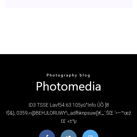
ID3 TSSE Lavf54.63.105ÿû°Info ÛÔ ]8
!$&),.0359;=@BEHJLORUWY\_adfhknpsuw{}€‚„ˆŠŒ ‘•—™œž
¤¦¨«­±³µ