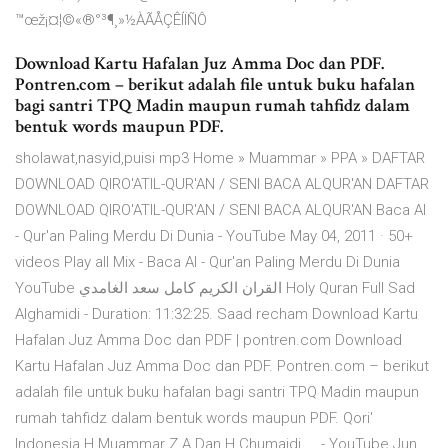
™œž¡¤¦©«®°³¶¸»½ÀÃÅÇÊÍÏÑÔ
Download Kartu Hafalan Juz Amma Doc dan PDF.
Pontren.com – berikut adalah file untuk buku hafalan
bagi santri TPQ Madin maupun rumah tahfidz dalam
bentuk words maupun PDF.
sholawat,nasyid,puisi mp3 Home » Muammar » PPA » DAFTAR
DOWNLOAD QIRO'ATIL-QUR'AN / SENI BACA ALQUR'AN DAFTAR
DOWNLOAD QIRO'ATIL-QUR'AN / SENI BACA ALQUR'AN Baca Al
- Qur'an Paling Merdu Di Dunia - YouTube May 04, 2011 · 50+
videos Play all Mix - Baca Al - Qur'an Paling Merdu Di Dunia
YouTube القران الكريم كامل سعد الغامدي Holy Quran Full Sad
Alghamidi - Duration: 11:32:25. Saad recham Download Kartu
Hafalan Juz Amma Doc dan PDF | pontren.com Download
Kartu Hafalan Juz Amma Doc dan PDF. Pontren.com – berikut
adalah file untuk buku hafalan bagi santri TPQ Madin maupun
rumah tahfidz dalam bentuk words maupun PDF. Qori'
Indonesia H Muammar Z A Dan H Chumaidi ... - YouTube Jun