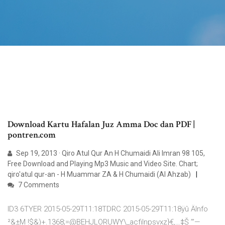
Download Kartu Hafalan Juz Amma Doc dan PDF |
pontren.com
Sep 19, 2013 · Qiro Atul Qur An H Chumaidi Ali Imran 98 105,
Free Download and Playing Mp3 Music and Video Site. Chart;
qiro'atul qur-an - H Muammar ZA & H Chumaidi (Al Ahzab)
7 Comments
ID3 6TYER 2015-05-29T11:18TDRC 2015-05-29T11:18ÿû ÄInfo
²&±M !$&)+.1368;=@BEHJLORUWY\_acfilnpsvxz}€‚…‡Š ’”—